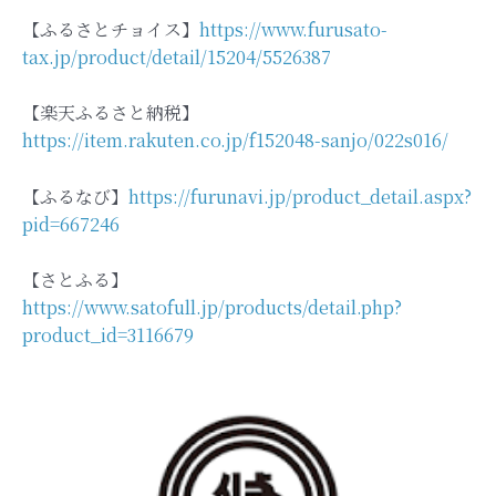
【ふるさとチョイス】
https://www.furusato-
tax.jp/product/detail/15204/5526387
【楽天ふるさと納税】
https://item.rakuten.co.jp/f152048-sanjo/022s016/
【ふるなび】
https://furunavi.jp/product_detail.aspx?
pid=667246
【さとふる】
https://www.satofull.jp/products/detail.php?
product_id=3116679