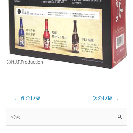
投
←
前の投稿
次の投稿
→
稿
ナ
検
ビ
索
ゲ
対