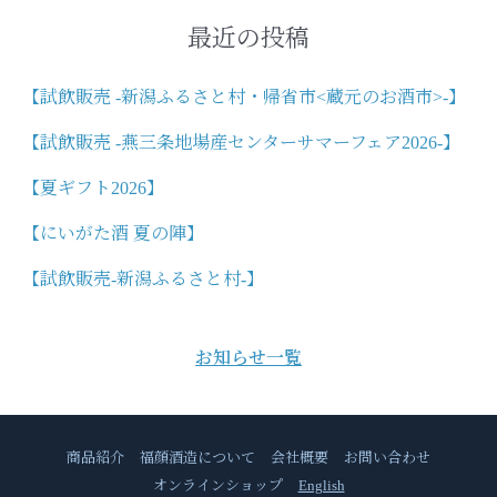
ー
象
シ
:
最近の投稿
ョ
ン
【試飲販売 -新潟ふるさと村・帰省市<蔵元のお酒市>-】
【試飲販売 -燕三条地場産センターサマーフェア2026-】
【夏ギフト2026】
【にいがた酒 夏の陣】
【試飲販売-新潟ふるさと村-】
お知らせ一覧
商品紹介
福顔酒造について
会社概要
お問い合わせ
オンラインショップ
English