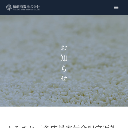
内
容
Main
を
Men
ス
キ
ッ
プ