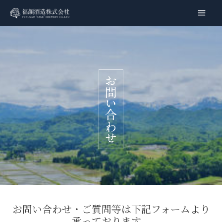
内
容
Main
を
Men
ス
キ
ッ
プ
お問い合わせ・ご質問等は下記フォームより