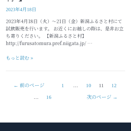
イ
ー
2023年4月18日
ク
2023年4月18日（火）～21日（金）新潟ふるさと村にて
期
試飲販売を行います。 お近くにお越しの際は、是非お立
間
ち寄りください。 【新潟ふるさと村】
中
http://furusatomura.pref.niigata.jp/ …
(4
月
【試
もっと読む »
29
飲
日
販
～
売
5
投
←
前のページ
1
…
10
11
12
-
月
稿
新
7
…
16
次のページ
→
ナ
潟
日）
ビ
ふ
-
ゲ
る
試
ー
さ
飲
シ
と