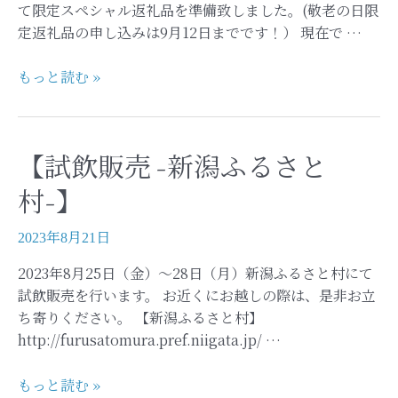
て限定スペシャル返礼品を準備致しました。(敬老の日限
定返礼品の申し込みは9月12日までです！） 現在で …
【ふ
もっと読む »
る
さ
と
【試飲販売 -新潟ふるさと
三
条
村-】
応
援
2023年8月21日
寄
2023年8月25日（金）～28日（月）新潟ふるさと村にて
付
試飲販売を行います。 お近くにお越しの際は、是非お立
金-
ち寄りください。 【新潟ふるさと村】
敬
http://furusatomura.pref.niigata.jp/ …
老
の
【試
もっと読む »
日