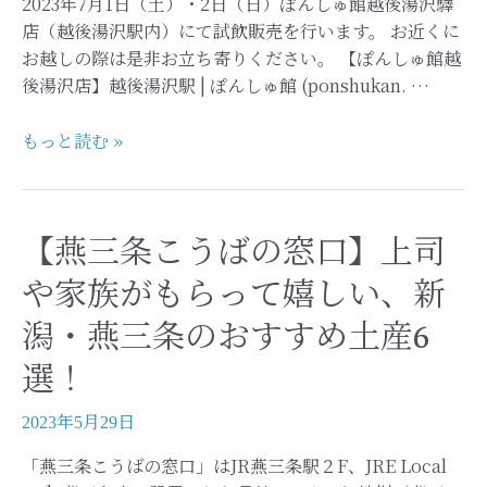
2023年7月1日（土）・2日（日）ぽんしゅ館越後湯沢驛
さ
店（越後湯沢駅内）にて試飲販売を行います。 お近くに
と
お越しの際は是非お立ち寄りください。 【ぽんしゅ館越
村-】
後湯沢店】越後湯沢駅 | ぽんしゅ館 (ponshukan. …
【試
もっと読む »
飲
販
売
【燕三条こうばの窓口】上司
-
ぽ
や家族がもらって嬉しい、新
ん
潟・燕三条のおすすめ土産6
し
ゅ
選！
館
越
2023年5月29日
後
湯
「燕三条こうばの窓口」はJR燕三条駅２F、JRE Local