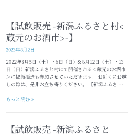
飲
限
販
定
売
返
【試飲販売 -新潟ふるさと村<
-
礼
新
品-】
蔵元のお酒市>-】
潟
ふ
2023年8月2日
る
2022年8月5日（土）・6日（日）& 8月12日（土）・13
さ
日（日）新潟ふるさと村にて開催される＜蔵元のお酒市
と
＞に福顔酒造も参加させていただきます。 お近くにお越
村-】
しの際は、是非お立ち寄りください。 【新潟ふるさ …
【試
もっと読む »
飲
販
売
【試飲販売 -新潟ふるさと
-