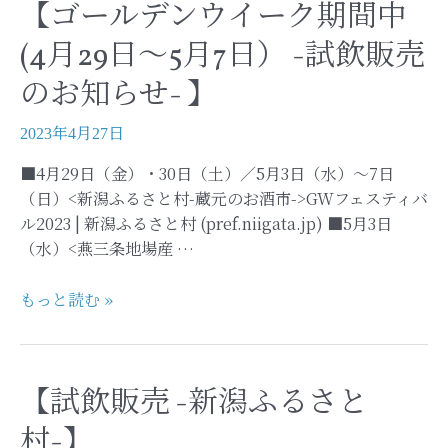
ス
め
【ゴールデンウイーク期間中
フ
ペ
土
ト】
(4月29日～5月7日） -試飲販売
シ
産
ャ
6
のお知らせ- 】
ル
選！
返
2023年4月27日
礼
■4月29日（金）・30日（土）／5月3日（水）～7日
品-】
（日）<新潟ふるさと村-蔵元のお酒市->GWフェスティバ
ル2023 | 新潟ふるさと村 (pref.niigata.jp) ■5月3日
（水）<燕三条地場産 …
【ゴ
もっと読む »
ー
ル
デ
【試飲販売 -新潟ふるさと
ン
ウ
村-】