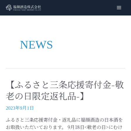
内
容
Main
を
Men
ス
キ
ッ
NEWS
プ
【ふるさと三条応援寄付金-敬
老の日限定返礼品-】
2023年9月1日
ふるさと三条応援寄付金・返礼品に福顔酒造の日本酒を
お取扱いただいております。 9月18日<敬老の日>にむけ