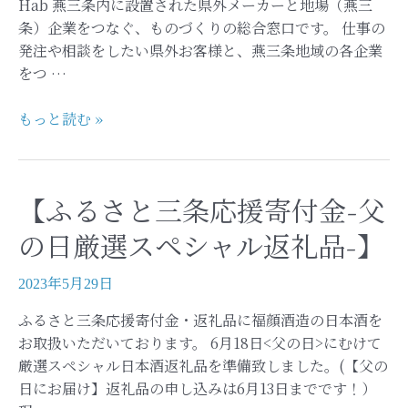
沢
Hab 燕三条内に設置された県外メーカーと地場（燕三
驛
条）企業をつなぐ、ものづくりの総合窓口です。 仕事の
店-
発注や相談をしたい県外お客様と、燕三条地域の各企業
】
をつ …
【燕
もっと読む »
三
条
こ
【ふるさと三条応援寄付金-父
う
ば
の日厳選スペシャル返礼品-】
の
窓
2023年5月29日
口】
ふるさと三条応援寄付金・返礼品に福顔酒造の日本酒を
上
お取扱いただいております。 6月18日<父の日>にむけて
司
厳選スペシャル日本酒返礼品を準備致しました。(【父の
や
日にお届け】返礼品の申し込みは6月13日までです！）
家