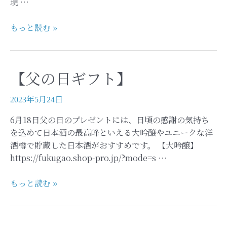
現 …
族
が
【ふ
もっと読む »
も
る
ら
さ
っ
と
て
【父の日ギフト】
三
嬉
条
し
2023年5月24日
応
い、
援
新
6月18日父の日のプレゼントには、日頃の感謝の気持ち
寄
潟・
を込めて日本酒の最高峰といえる大吟醸やユニークな洋
付
燕
酒樽で貯蔵した日本酒がおすすめです。 【大吟醸】
金-
三
https://fukugao.shop-pro.jp/?mode=s …
父
条
の
の
【父
もっと読む »
日
お
の
厳
す
日
選
す
ギ