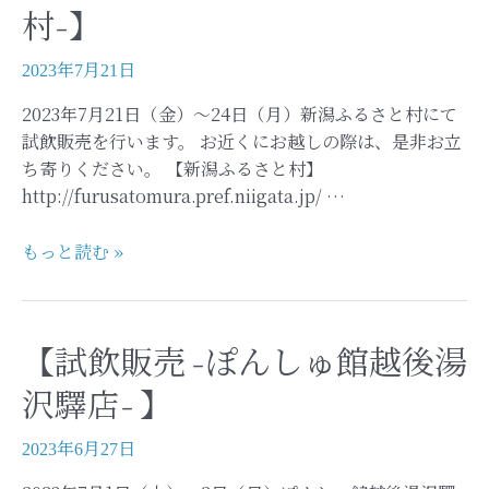
新
村-】
潟
ふ
2023年7月21日
る
2023年7月21日（金）～24日（月）新潟ふるさと村にて
さ
試飲販売を行います。 お近くにお越しの際は、是非お立
と
ち寄りください。 【新潟ふるさと村】
村
http://furusatomura.pref.niigata.jp/ …
<
蔵
【試
もっと読む »
元
飲
の
販
お
売
酒
【試飲販売 -ぽんしゅ館越後湯
-
市
新
>-】
沢驛店- 】
潟
ふ
2023年6月27日
る