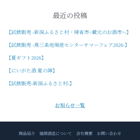
ー
象
シ
:
最近の投稿
ョ
ン
【試飲販売 -新潟ふるさと村・帰省市<蔵元のお酒市>-】
【試飲販売 -燕三条地場産センターサマーフェア2026-】
【夏ギフト2026】
【にいがた酒 夏の陣】
【試飲販売-新潟ふるさと村-】
お知らせ一覧
商品紹介
福顔酒造について
会社概要
お問い合わせ