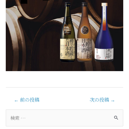
投
←
前の投稿
次の投稿
→
稿
ナ
検
ビ
索
ゲ
対