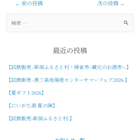
投
←
前の投稿
次の投稿
→
稿
ナ
検
ビ
索
ゲ
対
ー
象
シ
:
最近の投稿
ョ
ン
【試飲販売 -新潟ふるさと村・帰省市<蔵元のお酒市>-】
【試飲販売 -燕三条地場産センターサマーフェア2026-】
【夏ギフト2026】
【にいがた酒 夏の陣】
【試飲販売-新潟ふるさと村-】