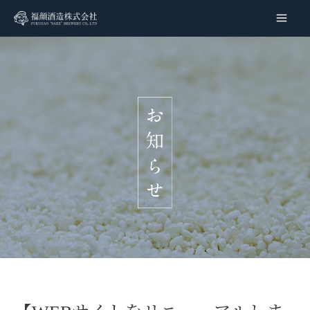
内
容
Main
を
Men
ス
キ
ッ
プ