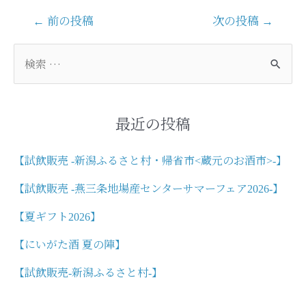
投
←
前の投稿
次の投稿
→
稿
ナ
検
ビ
索
ゲ
対
ー
象
シ
:
最近の投稿
ョ
ン
【試飲販売 -新潟ふるさと村・帰省市<蔵元のお酒市>-】
【試飲販売 -燕三条地場産センターサマーフェア2026-】
【夏ギフト2026】
【にいがた酒 夏の陣】
【試飲販売-新潟ふるさと村-】