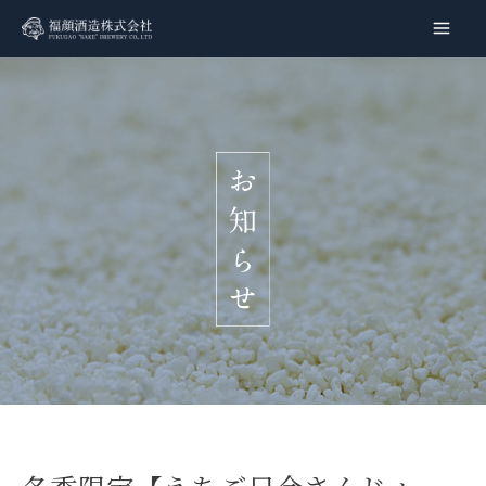
内
容
Main
を
Men
ス
キ
ッ
プ