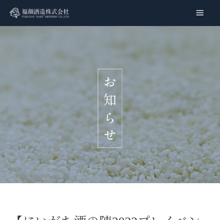
内
容
Main
を
Men
ス
キ
ッ
プ