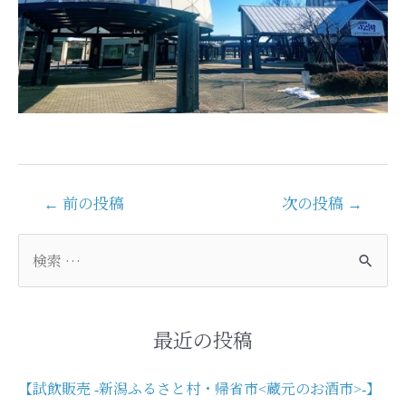
投
←
前の投稿
次の投稿
→
稿
ナ
検
ビ
索
ゲ
対
ー
象
シ
:
最近の投稿
ョ
ン
【試飲販売 -新潟ふるさと村・帰省市<蔵元のお酒市>-】