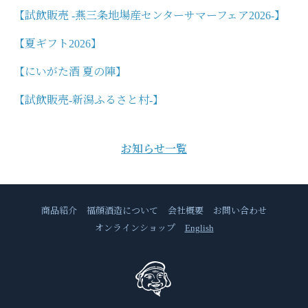
【試飲販売 -燕三条地場産センターサマーフェア2026-】
【夏ギフト2026】
【にいがた酒 夏の陣】
【試飲販売-新潟ふるさと村-】
お知らせ一覧
商品紹介
福顔酒造について
会社概要
お問い合わせ
オンラインショップ
English