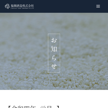
内
容
Main
を
Men
ス
キ
ッ
プ