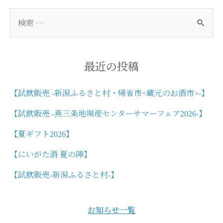
稿
ナ
検
ビ
索
ゲ
対
ー
象
シ
:
最近の投稿
ョ
ン
【試飲販売 -新潟ふるさと村・帰省市<蔵元のお酒市>-】
【試飲販売 -燕三条地場産センターサマーフェア2026-】
【夏ギフト2026】
【にいがた酒 夏の陣】
【試飲販売-新潟ふるさと村-】
お知らせ一覧