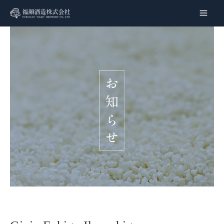
内
容
Main
を
Men
ス
キ
ッ
プ