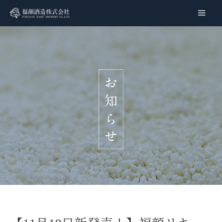
内
容
Main
を
Men
ス
キ
ッ
プ