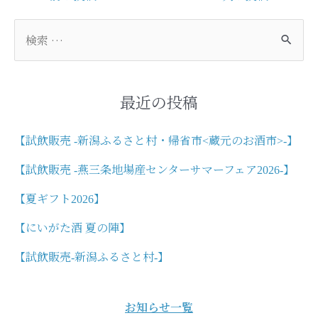
稿
ナ
検
ビ
索
ゲ
対
ー
象
シ
:
最近の投稿
ョ
ン
【試飲販売 -新潟ふるさと村・帰省市<蔵元のお酒市>-】
【試飲販売 -燕三条地場産センターサマーフェア2026-】
【夏ギフト2026】
【にいがた酒 夏の陣】
【試飲販売-新潟ふるさと村-】
お知らせ一覧