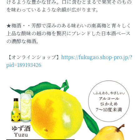
けるような豊かな甘み。口に含むとまるで果実そのもの
を味わっているような余韻が広がります。
★梅酒・・芳醇で深みのある味わいの南高梅と青々しく
上品な酸味の越の梅を贅沢にブレンドした日本酒ベース
の濃醇な梅酒。
【オンラインショップ】
https://fukugao.shop-pro.jp/?
pid=189193426