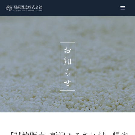
内
容
Main
を
Men
ス
キ
ッ
プ