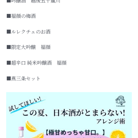
■吟醸酒 越後五十嵐川
■福顔の梅酒
■ルレクチェのお酒
■限定大吟醸 福顔
■超辛口 純米吟醸酒 福顔
■燕三条セット