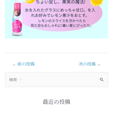
投
←
前の投稿
次の投稿
→
稿
ナ
検
ビ
索
ゲ
対
ー
象
シ
:
最近の投稿
ョ
ン