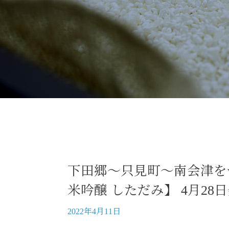
下田郷～只見町～南会津を
米吟醸 しただみ】 4月28
2022年4月11日