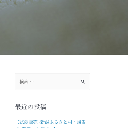
検
索
対
象
:
最近の投稿
【試飲販売 -新潟ふるさと村・帰省