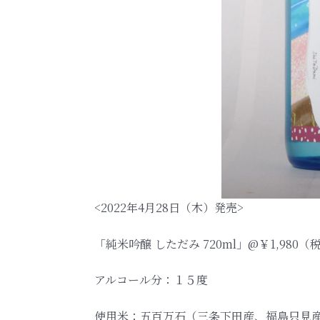
<2022年4月28日（木）発売>
「純米吟醸 しただみ 720ml」@￥1,980
アルコール分：１５度
使用米：五百万石（三条下田産、福島只見産