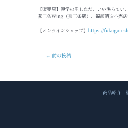
【販売店】漢学の里しただ、いい湯らてい
燕三条Wing（燕三条駅）、福顔酒造小売店
【オンラインショップ】
https://fukugao.s
投
←
前の投稿
稿
ナ
ビ
ゲ
ー
商品紹介
シ
ョ
ン