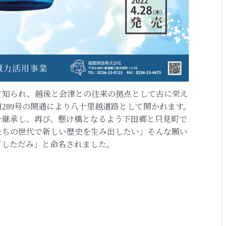
て知られ、越後と会津との往来の拠点として古に栄え
289号の開通により八十里越道路として開かれます。
を継承し、再び、懸け橋となるよう下田郷と只見町で
たちの世代で新しい歴史を生み出したい」そんな願い
「しただみ」と命名されました。