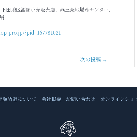
、下田地区酒類小売販売店、燕三条地場産センター、
舗
hop-pro.jp/?pid=167781021
次の投稿
→
福顔酒造について
会社概要
お問い合わせ
オンラインショ