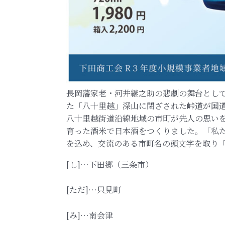
長岡藩家老・河井継之助の悲劇の舞台とし
た「八十里越」深山に閉ざされた峠道が国道
八十里越街道沿線地域の市町が先人の思い
育った酒米で日本酒をつくりました。「私
を込め、交流のある市町名の頭文字を取り
[し]…下田郷（三条市）
[ただ]…只見町
[み]…南会津